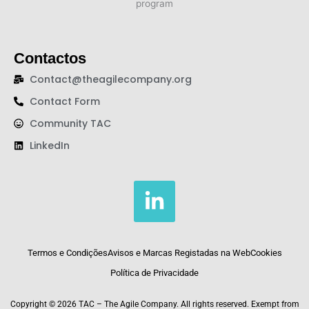
Contactos
Contact@theagilecompany.org
Contact Form
Community TAC
LinkedIn
L
i
n
k
Termos e Condições
Avisos e Marcas Registadas na Web
Cookies
e
Política de Privacidade
d
Copyright © 2026 TAC – The Agile Company. All rights reserved. Exempt from