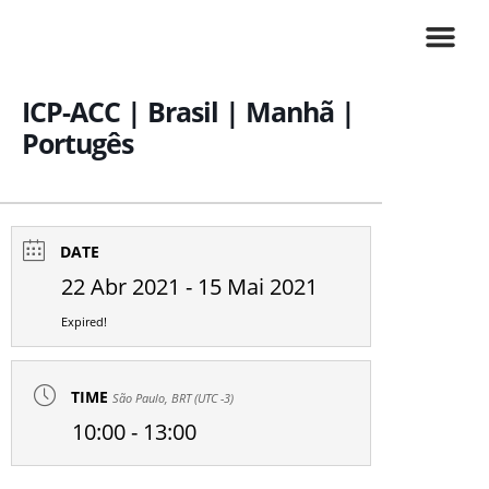
Skip
to
content
Certificação ICAgile
Consultoria em
ICP-ACC | Brasil | Manhã |
Portugês
DATE
22 Abr 2021
- 15 Mai 2021
Expired!
TIME
São Paulo, BRT (UTC -3)
10:00 - 13:00