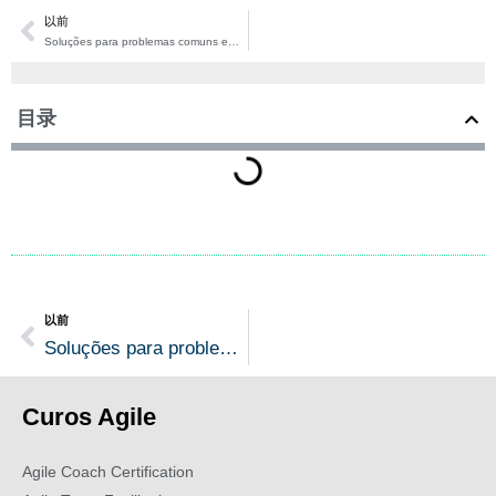
以前
Prev
Soluções para problemas comuns em projetos ágeis
目录
以前
Prev
Soluções para problemas comuns em projetos ágeis
Curos
Agile
Agile Coach Certification