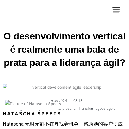
Skip
to
content
Certificação ICAgile
Consultoria em
O desenvolvimento vertical
é realmente uma bala de
prata para a liderança ágil?
19.03.2024
08:13
,
Agilidade Empresarial e Empresarial
,
Transformações ágeis
NATASCHA SPEETS
Natascha 无时无刻不在寻找着机会，帮助她的客户变成