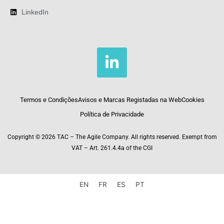
LinkedIn
L
i
n
k
Termos e Condições
Avisos e Marcas Registadas na Web
Cookies
e
Política de Privacidade
d
Copyright © 2026 TAC – The Agile Company. All rights reserved. Exempt from
i
VAT – Art. 261.4.4a of the CGI
n
-
EN
FR
ES
PT
i
n