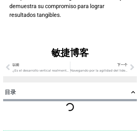
demuestra su compromiso para lograr
resultados tangibles.
敏捷博客
以前
下一个
Ant
Si
¿Es el desarrollo vertical realmente una bala de plata para el liderazgo ágil?
Navegando por la agilidad del liderazgo
目录