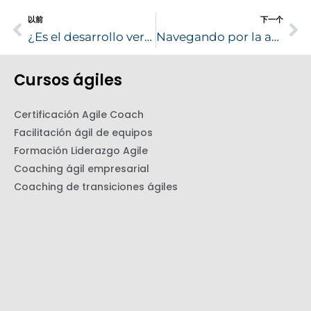
以前
下一个
Ant
Si
¿Es el desarrollo vertical realmente una bala de plata para el liderazgo ágil?
Navegando por la agilidad del liderazgo
Cursos ágiles
Certificación Agile Coach
Facilitación ágil de equipos
Formación Liderazgo Agile
Coaching ágil empresarial
Coaching de transiciones ágiles