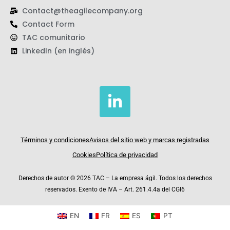
Contact@theagilecompany.org
Contact Form
TAC comunitario
LinkedIn (en inglés)
L
i
n
k
Términos y condiciones
Avisos del sitio web y marcas registradas
e
Cookies
Política de privacidad
d
Derechos de autor © 2026 TAC – La empresa ágil. Todos los derechos
i
reservados. Exento de IVA – Art. 261.4.4a del CGI6
n
-
EN
FR
ES
PT