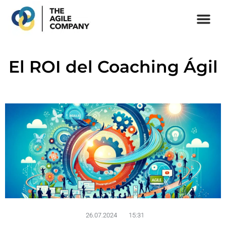
Ir
al
contenido
Formación Agile Online
Formadores Agile
El ROI del Coaching Ágil
26.07.2024
15:31