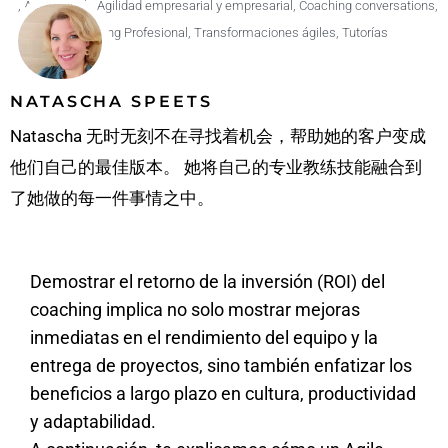
,
Agile Coach
,
Agilidad empresarial y empresarial
,
Coaching conversations
,
Coaching Profesional
,
Transformaciones ágiles
,
Tutorías
NATASCHA SPEETS
Natascha 无时无刻不在寻找着机会，帮助她的客户变成
他们自己的最佳版本。 她将自己的专业教练技能融合到
了她做的每一件事情之中。
Demostrar el retorno de la inversión (ROI) del
coaching implica no solo mostrar mejoras
inmediatas en el rendimiento del equipo y la
entrega de proyectos, sino también enfatizar los
beneficios a largo plazo en cultura, productividad
y adaptabilidad.