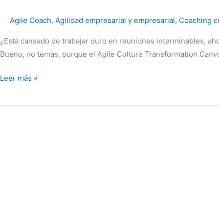
Agile Coach
,
Agilidad empresarial y empresarial
,
Coaching c
¿Está cansado de trabajar duro en reuniones interminables, aho
Bueno, no temas, porque el Agile Culture Transformation Canvas
Leer más »
No
somos
tan
conscientes
de
nosotros
mismos
como
pensamos