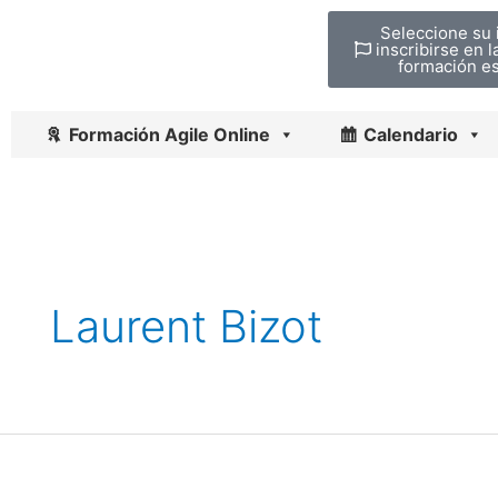
Ir
Seleccione su 
al
inscribirse en 
formación es
contenido
Formación Agile Online
Calendario
Laurent Bizot
¿Todos
los