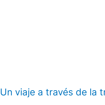
de
la
transformación
de
la
cultura
ágil
Un viaje a través de la 