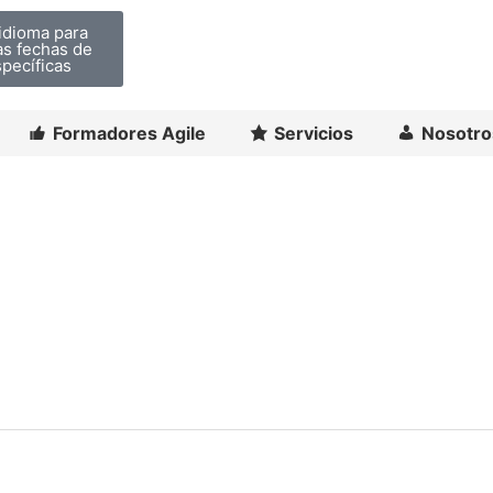
idioma para
las fechas de
pecíficas
Formadores Agile
Servicios
Nosotro