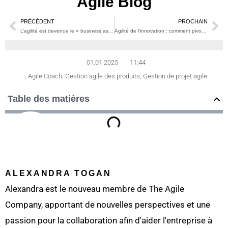
Agile Blog
PRÉCÉDENT
PROCHAIN
Précédent
Su
L’agilité est devenue le « business as usual » : et maintenant ?
Agilité de l’innovation : comment pivoter plus vite qu’un chat sur un Roomba
01.01.2025
11:44
,
Agile Coach
,
Gestion agile des produits
,
Gestion de projet agile
Table des matières
ALEXANDRA TOGAN
Alexandra est le nouveau membre de The Agile
Company, apportant de nouvelles perspectives et une
passion pour la collaboration afin d'aider l'entreprise à