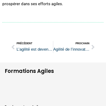
prospérer dans ses efforts agiles.
Précédent
Suiv
PRÉCÉDENT
PROCHAIN
L’agilité est devenue le « business as usual » : et maintenant ?
Agilité de l’innovation : comment pivoter plus vite qu’un chat sur un Roomba
Formations Agiles