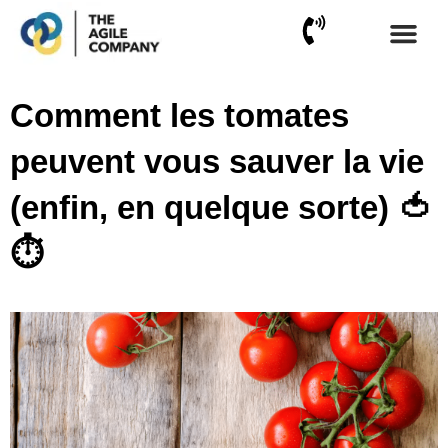
Aller
au
contenu
Certifications ICAgil
Certifications ICF
Financement CPF
Comment les tomates
peuvent vous sauver la vie
(enfin, en quelque sorte) 🍅
⏱️