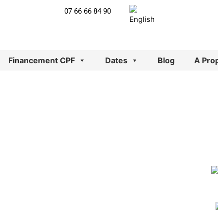
07 66 66 84 90
Financement CPF
Dates
Blog
A Pro
 de coach
stes
ir pour les équipes agiles