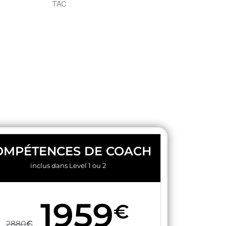
OMPÉTENCES DE COACH
inclus dans Level 1 ou 2
1959
€
2880
€