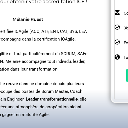
ur obtenir votre accréditation ICF !
Co
Mélanie Ruest
3è
ertifiée ICAgile (ACC, ATF, ENT, CAT, SYS, LEA
ccompagne dans la certification ICAgile.
Év
agilité et tout particulièrement du SCRUM, SAFe
La
. Mélanie accompagne tout individu, leader,
ation dans leur transformation.
 elle œuvre dans ce domaine depuis plusieurs
 occupé des postes de Scrum Master, Coach
rain Engineer.
Leader transformationnelle
, elle
 créer une atmosphère de coopération aidant
à gagner en maturité Agile.