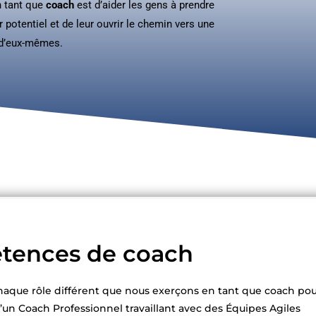
n tant que
coach
est d’aider les gens à prendre
 potentiel et de leur ouvrir le chemin vers une
 d’eux-mêmes.
étences de coach
ue rôle différent que nous exerçons en tant que coach pour
’un Coach Professionnel travaillant avec des Équipes Agiles