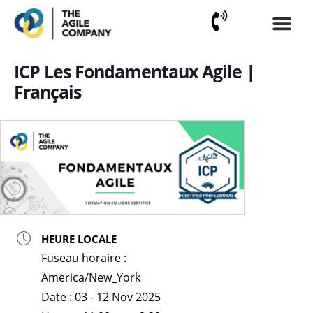
Aller
au
contenu
Certifications ICAgil
Certifications ICF
Financement CPF
ICP Les Fondamentaux Agile |
Français
HEURE LOCALE
Fuseau horaire :
America/New_York
Date :
03 - 12 Nov 2025