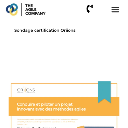
Aller
au
contenu
Sondage certification Oriions