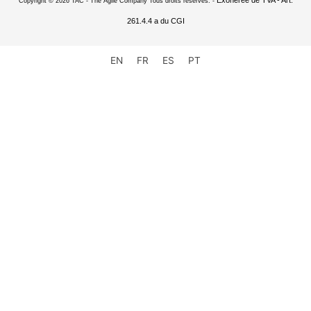
Copyright © 2026 TAC - The Agile Company Tous droits réservés. -
261.4.4 a du CGI
EN
FR
ES
PT