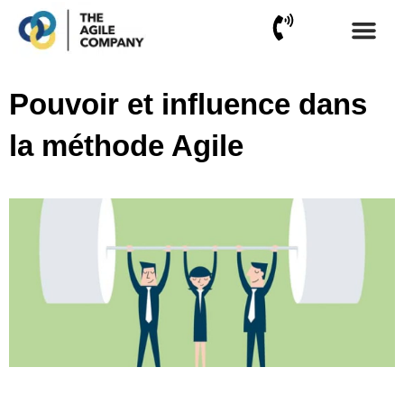
Aller
au
contenu
Certifications ICAgile
Certifications ICF
Financement CPF
Pouvoir et influence dans
la méthode Agile