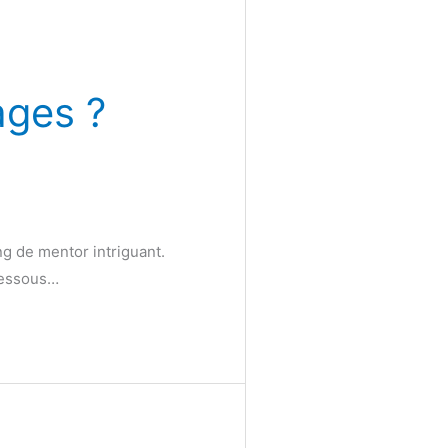
ages ?
ng de mentor intriguant.
-dessous…