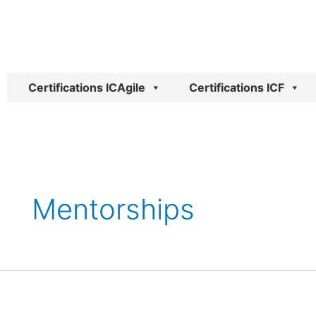
Aller
au
contenu
Certifications ICAgile
Certifications ICF
Mentorships
Qu’est-
ce