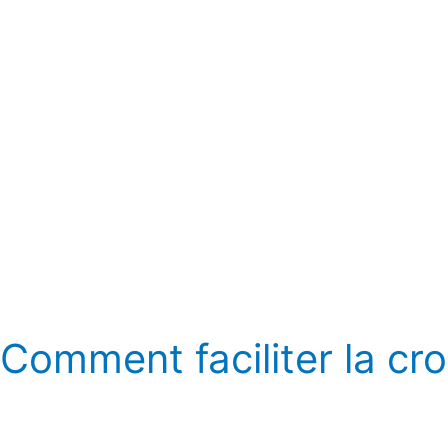
le
coaching
d’équipe
Comment faciliter la cr